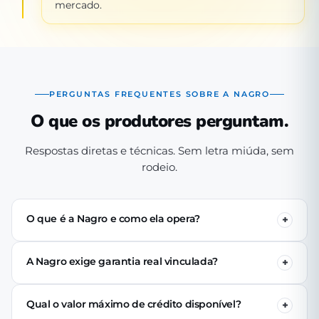
mercado.
PERGUNTAS FREQUENTES SOBRE A NAGRO
O que os produtores perguntam.
Respostas diretas e técnicas. Sem letra miúda, sem
rodeio.
O que é a Nagro e como ela opera?
A Nagro é uma Sociedade de Crédito Direto (SCD)
autorizada pelo Banco Central, especializada em crédito
A Nagro exige garantia real vinculada?
para o agronegócio. Operamos 100% digital: o produtor
Não. Nenhuma linha de crédito da Nagro exige penhor
se cadastra pelo app, passa pela análise técnica de perfil
de terra, rebanho ou maquinário. A análise é baseada no
produtivo e (se aprovado) recebe o crédito via PIX em até
Qual o valor máximo de crédito disponível?
perfil produtivo do tomador — histórico, capacidade de
24 horas úteis.