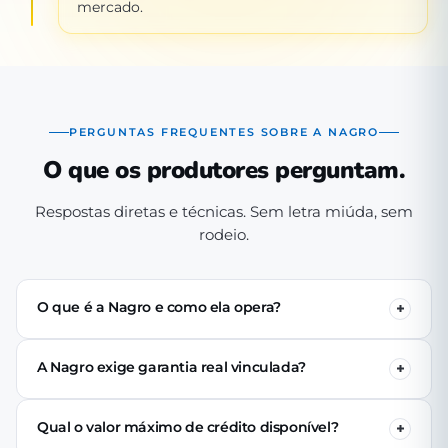
mercado.
PERGUNTAS FREQUENTES SOBRE A NAGRO
O que os produtores perguntam.
Respostas diretas e técnicas. Sem letra miúda, sem
rodeio.
O que é a Nagro e como ela opera?
A Nagro é uma Sociedade de Crédito Direto (SCD)
autorizada pelo Banco Central, especializada em crédito
A Nagro exige garantia real vinculada?
para o agronegócio. Operamos 100% digital: o produtor
Não. Nenhuma linha de crédito da Nagro exige penhor
se cadastra pelo app, passa pela análise técnica de perfil
de terra, rebanho ou maquinário. A análise é baseada no
produtivo e (se aprovado) recebe o crédito via PIX em até
Qual o valor máximo de crédito disponível?
perfil produtivo do tomador — histórico, capacidade de
24 horas úteis.