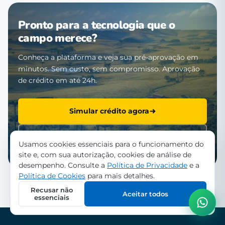
Pronto para a tecnologia que o
campo merece?
Conheça a plataforma e veja sua pré-aprovação em
minutos. Sem custo, sem compromisso. Aprovação
de crédito em até 24h.
Simular crédito agora
Falar com a equipe
Usamos cookies essenciais para o funcionamento do
site e, com sua autorização, cookies de análise de
desempenho. Consulte a
Política de Privacidade
e a
Política de Cookies
para mais detalhes.
Recusar não
Aceitar todos
essenciais