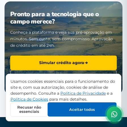
Pronto para a tecnologia que o
campo merece?
Conheça a plataforma e veja sua pré-aprovação em
minutos. Sem custo, sem compromisso. Aprovação
de crédito em até 24h.
Simular crédito agora
Falar com a equipe
Usamos cookies essenciais para o funcionamento do
site e, com sua autorização, cookies de análise de
desempenho. Consulte a
Política de Privacidade
e a
Política de Cookies
para mais detalhes.
Recusar não
Aceitar todos
essenciais