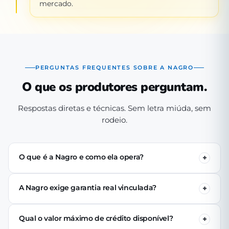
mercado.
PERGUNTAS FREQUENTES SOBRE A NAGRO
O que os produtores perguntam.
Respostas diretas e técnicas. Sem letra miúda, sem
rodeio.
O que é a Nagro e como ela opera?
A Nagro é uma Sociedade de Crédito Direto (SCD)
autorizada pelo Banco Central, especializada em crédito
A Nagro exige garantia real vinculada?
para o agronegócio. Operamos 100% digital: o produtor
Não. Nenhuma linha de crédito da Nagro exige penhor
se cadastra pelo app, passa pela análise técnica de perfil
de terra, rebanho ou maquinário. A análise é baseada no
produtivo e (se aprovado) recebe o crédito via PIX em até
Qual o valor máximo de crédito disponível?
perfil produtivo do tomador — histórico, capacidade de
24 horas úteis.