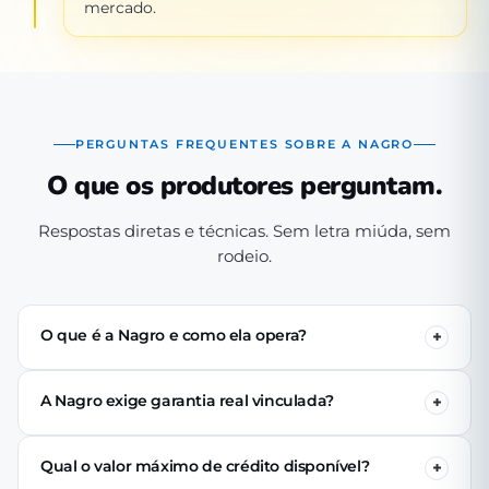
mercado.
PERGUNTAS FREQUENTES SOBRE A NAGRO
O que os produtores perguntam.
Respostas diretas e técnicas. Sem letra miúda, sem
rodeio.
O que é a Nagro e como ela opera?
A Nagro é uma Sociedade de Crédito Direto (SCD)
autorizada pelo Banco Central, especializada em crédito
A Nagro exige garantia real vinculada?
para o agronegócio. Operamos 100% digital: o produtor
Não. Nenhuma linha de crédito da Nagro exige penhor
se cadastra pelo app, passa pela análise técnica de perfil
de terra, rebanho ou maquinário. A análise é baseada no
produtivo e (se aprovado) recebe o crédito via PIX em até
Qual o valor máximo de crédito disponível?
perfil produtivo do tomador — histórico, capacidade de
24 horas úteis.