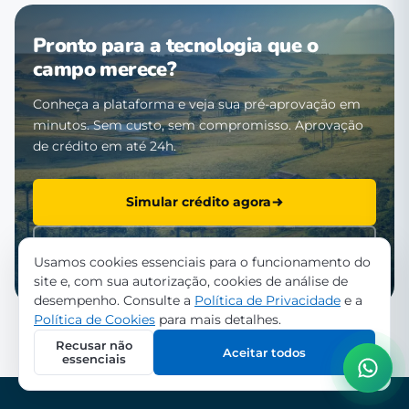
Pronto para a tecnologia que o
campo merece?
Conheça a plataforma e veja sua pré-aprovação em
minutos. Sem custo, sem compromisso. Aprovação
de crédito em até 24h.
Simular crédito agora
Falar com a equipe
Usamos cookies essenciais para o funcionamento do
site e, com sua autorização, cookies de análise de
desempenho. Consulte a
Política de Privacidade
e a
Política de Cookies
para mais detalhes.
Recusar não
Aceitar todos
essenciais