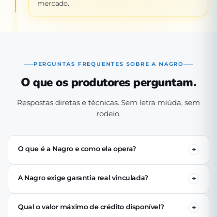
mercado.
PERGUNTAS FREQUENTES SOBRE A NAGRO
O que os produtores perguntam.
Respostas diretas e técnicas. Sem letra miúda, sem
rodeio.
O que é a Nagro e como ela opera?
A Nagro é uma Sociedade de Crédito Direto (SCD)
autorizada pelo Banco Central, especializada em crédito
A Nagro exige garantia real vinculada?
para o agronegócio. Operamos 100% digital: o produtor
Não. Nenhuma linha de crédito da Nagro exige penhor
se cadastra pelo app, passa pela análise técnica de perfil
de terra, rebanho ou maquinário. A análise é baseada no
produtivo e (se aprovado) recebe o crédito via PIX em até
Qual o valor máximo de crédito disponível?
perfil produtivo do tomador — histórico, capacidade de
24 horas úteis.