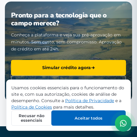
Pronto para a tecnologia que o
campo merece?
Conheça a plataforma e veja sua pré-aprovação em
minutos. Sem custo, sem compromisso. Aprovação
de crédito em até 24h.
Simular crédito agora
Falar com a equipe
Usamos cookies essenciais para o funcionamento do
site e, com sua autorização, cookies de análise de
desempenho. Consulte a
Política de Privacidade
e a
Política de Cookies
para mais detalhes.
Recusar não
Aceitar todos
essenciais