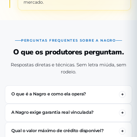
mercado.
PERGUNTAS FREQUENTES SOBRE A NAGRO
O que os produtores perguntam.
Respostas diretas e técnicas. Sem letra miúda, sem
rodeio.
O que é a Nagro e como ela opera?
A Nagro é uma Sociedade de Crédito Direto (SCD)
autorizada pelo Banco Central, especializada em crédito
A Nagro exige garantia real vinculada?
para o agronegócio. Operamos 100% digital: o produtor
Não. Nenhuma linha de crédito da Nagro exige penhor
se cadastra pelo app, passa pela análise técnica de perfil
de terra, rebanho ou maquinário. A análise é baseada no
produtivo e (se aprovado) recebe o crédito via PIX em até
Qual o valor máximo de crédito disponível?
perfil produtivo do tomador — histórico, capacidade de
24 horas úteis.