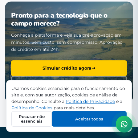
Pronto para a tecnologia que o
campo merece?
Conheça a plataforma e veja sua pré-aprovação em
minutos. Sem custo, sem compromisso. Aprovação
de crédito em até 24h.
Simular crédito agora
Falar com a equipe
Usamos cookies essenciais para o funcionamento do
site e, com sua autorização, cookies de análise de
desempenho. Consulte a
Política de Privacidade
e a
Política de Cookies
para mais detalhes.
Recusar não
Aceitar todos
essenciais