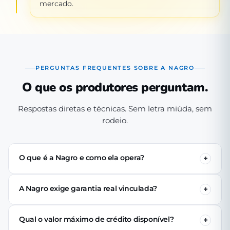
mercado.
PERGUNTAS FREQUENTES SOBRE A NAGRO
O que os produtores perguntam.
Respostas diretas e técnicas. Sem letra miúda, sem
rodeio.
O que é a Nagro e como ela opera?
A Nagro é uma Sociedade de Crédito Direto (SCD)
autorizada pelo Banco Central, especializada em crédito
A Nagro exige garantia real vinculada?
para o agronegócio. Operamos 100% digital: o produtor
Não. Nenhuma linha de crédito da Nagro exige penhor
se cadastra pelo app, passa pela análise técnica de perfil
de terra, rebanho ou maquinário. A análise é baseada no
produtivo e (se aprovado) recebe o crédito via PIX em até
Qual o valor máximo de crédito disponível?
perfil produtivo do tomador — histórico, capacidade de
24 horas úteis.