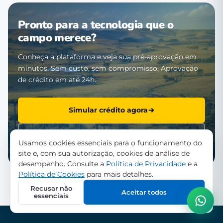
Pronto para a tecnologia que o
campo merece?
Conheça a plataforma e veja sua pré-aprovação em
minutos. Sem custo, sem compromisso. Aprovação
de crédito em até 24h.
Simular crédito agora
Falar com a equipe
Usamos cookies essenciais para o funcionamento do
site e, com sua autorização, cookies de análise de
desempenho. Consulte a
Política de Privacidade
e a
Política de Cookies
para mais detalhes.
Recusar não
Aceitar todos
essenciais