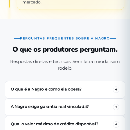
mercado.
PERGUNTAS FREQUENTES SOBRE A NAGRO
O que os produtores perguntam.
Respostas diretas e técnicas. Sem letra miúda, sem
rodeio.
O que é a Nagro e como ela opera?
A Nagro é uma Sociedade de Crédito Direto (SCD)
autorizada pelo Banco Central, especializada em crédito
A Nagro exige garantia real vinculada?
para o agronegócio. Operamos 100% digital: o produtor
Não. Nenhuma linha de crédito da Nagro exige penhor
se cadastra pelo app, passa pela análise técnica de perfil
de terra, rebanho ou maquinário. A análise é baseada no
produtivo e (se aprovado) recebe o crédito via PIX em até
Qual o valor máximo de crédito disponível?
perfil produtivo do tomador — histórico, capacidade de
24 horas úteis.