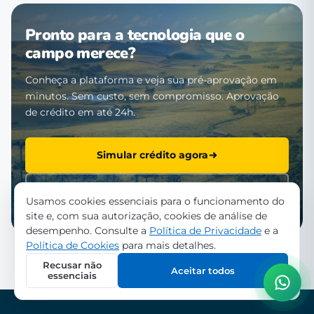
Pronto para a tecnologia que o
campo merece?
Conheça a plataforma e veja sua pré-aprovação em
minutos. Sem custo, sem compromisso. Aprovação
de crédito em até 24h.
Simular crédito agora
Falar com a equipe
Usamos cookies essenciais para o funcionamento do
site e, com sua autorização, cookies de análise de
desempenho. Consulte a
Política de Privacidade
e a
Política de Cookies
para mais detalhes.
Recusar não
Aceitar todos
essenciais