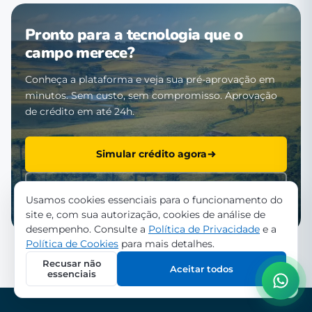
Pronto para a tecnologia que o
campo merece?
Conheça a plataforma e veja sua pré-aprovação em
minutos. Sem custo, sem compromisso. Aprovação
de crédito em até 24h.
Simular crédito agora
Falar com a equipe
Usamos cookies essenciais para o funcionamento do
site e, com sua autorização, cookies de análise de
desempenho. Consulte a
Política de Privacidade
e a
Política de Cookies
para mais detalhes.
Recusar não
Aceitar todos
essenciais