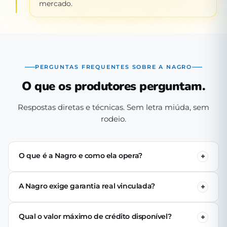
mercado.
PERGUNTAS FREQUENTES SOBRE A NAGRO
O que os produtores perguntam.
Respostas diretas e técnicas. Sem letra miúda, sem
rodeio.
O que é a Nagro e como ela opera?
A Nagro é uma Sociedade de Crédito Direto (SCD)
autorizada pelo Banco Central, especializada em crédito
A Nagro exige garantia real vinculada?
para o agronegócio. Operamos 100% digital: o produtor
Não. Nenhuma linha de crédito da Nagro exige penhor
se cadastra pelo app, passa pela análise técnica de perfil
de terra, rebanho ou maquinário. A análise é baseada no
produtivo e (se aprovado) recebe o crédito via PIX em até
Qual o valor máximo de crédito disponível?
perfil produtivo do tomador — histórico, capacidade de
24 horas úteis.