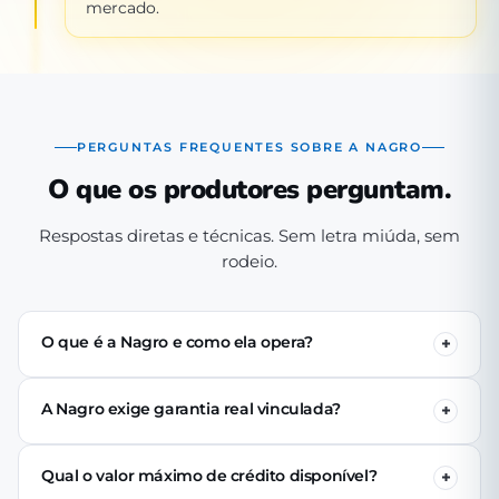
mercado.
PERGUNTAS FREQUENTES SOBRE A NAGRO
O que os produtores perguntam.
Respostas diretas e técnicas. Sem letra miúda, sem
rodeio.
O que é a Nagro e como ela opera?
A Nagro é uma Sociedade de Crédito Direto (SCD)
autorizada pelo Banco Central, especializada em crédito
A Nagro exige garantia real vinculada?
para o agronegócio. Operamos 100% digital: o produtor
Não. Nenhuma linha de crédito da Nagro exige penhor
se cadastra pelo app, passa pela análise técnica de perfil
de terra, rebanho ou maquinário. A análise é baseada no
produtivo e (se aprovado) recebe o crédito via PIX em até
Qual o valor máximo de crédito disponível?
perfil produtivo do tomador — histórico, capacidade de
24 horas úteis.