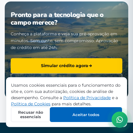
Pronto para a tecnologia que o
campo merece?
Conheça a plataforma e veja sua pré-aprovação em
minutos. Sem custo, sem compromisso. Aprovação
de crédito em até 24h.
Simular crédito agora
Falar com a equipe
Usamos cookies essenciais para o funcionamento do
site e, com sua autorização, cookies de análise de
desempenho. Consulte a
Política de Privacidade
e a
Política de Cookies
para mais detalhes.
Recusar não
Aceitar todos
essenciais