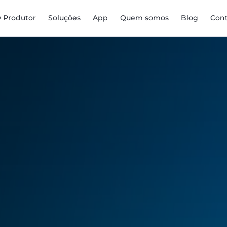
D Produtor
Soluções
App
Quem somos
Blog
Con