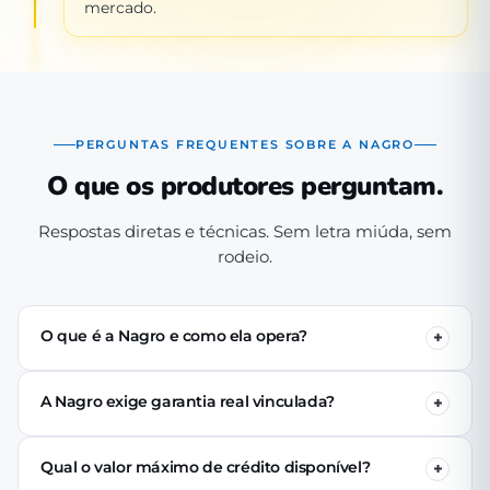
mercado.
PERGUNTAS FREQUENTES SOBRE A NAGRO
O que os produtores perguntam.
Respostas diretas e técnicas. Sem letra miúda, sem
rodeio.
O que é a Nagro e como ela opera?
A Nagro é uma Sociedade de Crédito Direto (SCD)
autorizada pelo Banco Central, especializada em crédito
A Nagro exige garantia real vinculada?
para o agronegócio. Operamos 100% digital: o produtor
Não. Nenhuma linha de crédito da Nagro exige penhor
se cadastra pelo app, passa pela análise técnica de perfil
de terra, rebanho ou maquinário. A análise é baseada no
produtivo e (se aprovado) recebe o crédito via PIX em até
Qual o valor máximo de crédito disponível?
perfil produtivo do tomador — histórico, capacidade de
24 horas úteis.