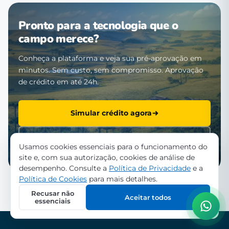
Pronto para a tecnologia que o
campo merece?
Conheça a plataforma e veja sua pré-aprovação em
minutos. Sem custo, sem compromisso. Aprovação
de crédito em até 24h.
Simular crédito agora
Falar com a equipe
Usamos cookies essenciais para o funcionamento do
site e, com sua autorização, cookies de análise de
desempenho. Consulte a
Política de Privacidade
e a
Política de Cookies
para mais detalhes.
Recusar não
Aceitar todos
essenciais