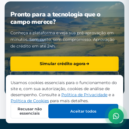
Pronto para a tecnologia que o
campo merece?
Conheça a plataforma e veja sua pré-aprovação em
minutos. Sem custo, sem compromisso. Aprovação
de crédito em até 24h.
Simular crédito agora
Falar com a equipe
Usamos cookies essenciais para o funcionamento do
site e, com sua autorização, cookies de análise de
desempenho. Consulte a
Política de Privacidade
e a
Política de Cookies
para mais detalhes.
Recusar não
Aceitar todos
essenciais