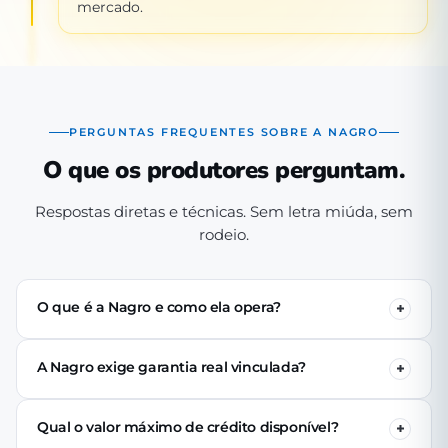
mercado.
PERGUNTAS FREQUENTES SOBRE A NAGRO
O que os produtores perguntam.
Respostas diretas e técnicas. Sem letra miúda, sem
rodeio.
O que é a Nagro e como ela opera?
A Nagro é uma Sociedade de Crédito Direto (SCD)
autorizada pelo Banco Central, especializada em crédito
A Nagro exige garantia real vinculada?
para o agronegócio. Operamos 100% digital: o produtor
Não. Nenhuma linha de crédito da Nagro exige penhor
se cadastra pelo app, passa pela análise técnica de perfil
de terra, rebanho ou maquinário. A análise é baseada no
produtivo e (se aprovado) recebe o crédito via PIX em até
Qual o valor máximo de crédito disponível?
perfil produtivo do tomador — histórico, capacidade de
24 horas úteis.