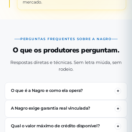
mercado.
PERGUNTAS FREQUENTES SOBRE A NAGRO
O que os produtores perguntam.
Respostas diretas e técnicas. Sem letra miúda, sem
rodeio.
O que é a Nagro e como ela opera?
A Nagro é uma Sociedade de Crédito Direto (SCD)
autorizada pelo Banco Central, especializada em crédito
A Nagro exige garantia real vinculada?
para o agronegócio. Operamos 100% digital: o produtor
Não. Nenhuma linha de crédito da Nagro exige penhor
se cadastra pelo app, passa pela análise técnica de perfil
de terra, rebanho ou maquinário. A análise é baseada no
produtivo e (se aprovado) recebe o crédito via PIX em até
Qual o valor máximo de crédito disponível?
perfil produtivo do tomador — histórico, capacidade de
24 horas úteis.