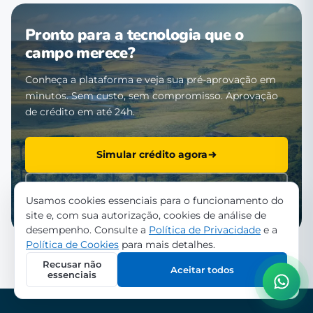
Pronto para a tecnologia que o
campo merece?
Conheça a plataforma e veja sua pré-aprovação em
minutos. Sem custo, sem compromisso. Aprovação
de crédito em até 24h.
Simular crédito agora
Falar com a equipe
Usamos cookies essenciais para o funcionamento do
site e, com sua autorização, cookies de análise de
desempenho. Consulte a
Política de Privacidade
e a
Política de Cookies
para mais detalhes.
Recusar não
Aceitar todos
essenciais