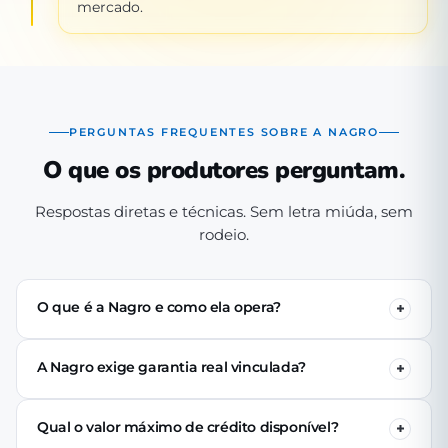
mercado.
PERGUNTAS FREQUENTES SOBRE A NAGRO
O que os produtores perguntam.
Respostas diretas e técnicas. Sem letra miúda, sem
rodeio.
O que é a Nagro e como ela opera?
A Nagro é uma Sociedade de Crédito Direto (SCD)
autorizada pelo Banco Central, especializada em crédito
A Nagro exige garantia real vinculada?
para o agronegócio. Operamos 100% digital: o produtor
Não. Nenhuma linha de crédito da Nagro exige penhor
se cadastra pelo app, passa pela análise técnica de perfil
de terra, rebanho ou maquinário. A análise é baseada no
produtivo e (se aprovado) recebe o crédito via PIX em até
Qual o valor máximo de crédito disponível?
perfil produtivo do tomador — histórico, capacidade de
24 horas úteis.