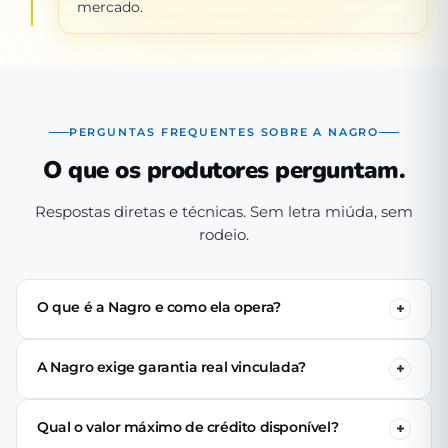
mercado.
PERGUNTAS FREQUENTES SOBRE A NAGRO
O que os produtores perguntam.
Respostas diretas e técnicas. Sem letra miúda, sem
rodeio.
O que é a Nagro e como ela opera?
A Nagro é uma Sociedade de Crédito Direto (SCD)
autorizada pelo Banco Central, especializada em crédito
A Nagro exige garantia real vinculada?
para o agronegócio. Operamos 100% digital: o produtor
Não. Nenhuma linha de crédito da Nagro exige penhor
se cadastra pelo app, passa pela análise técnica de perfil
de terra, rebanho ou maquinário. A análise é baseada no
produtivo e (se aprovado) recebe o crédito via PIX em até
Qual o valor máximo de crédito disponível?
perfil produtivo do tomador — histórico, capacidade de
24 horas úteis.