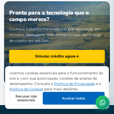
Pronto para a tecnologia que o
campo merece?
Conheça a plataforma e veja sua pré-aprovação em
minutos. Sem custo, sem compromisso. Aprovação
de crédito em até 24h.
Simular crédito agora
Falar com a equipe
Usamos cookies essenciais para o funcionamento do
site e, com sua autorização, cookies de análise de
desempenho. Consulte a
Política de Privacidade
e a
Política de Cookies
para mais detalhes.
Recusar não
Aceitar todos
essenciais