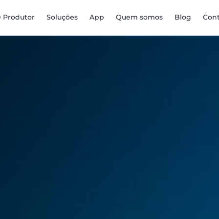
D Produtor
Soluções
App
Quem somos
Blog
Con