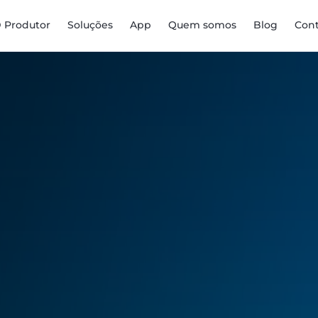
D Produtor
Soluções
App
Quem somos
Blog
Con