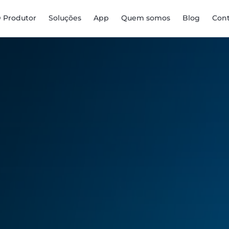
D Produtor
Soluções
App
Quem somos
Blog
Con