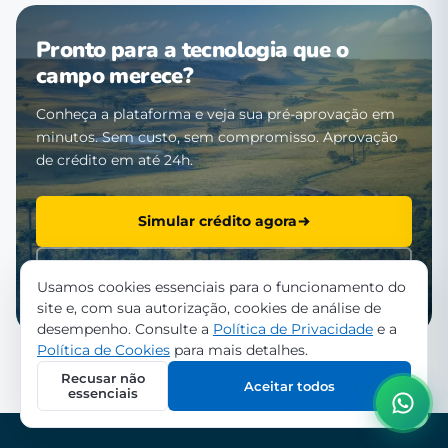
Pronto para a tecnologia que o
campo merece?
Conheça a plataforma e veja sua pré-aprovação em
minutos. Sem custo, sem compromisso. Aprovação
de crédito em até 24h.
Simular crédito agora
Falar com a equipe
Usamos cookies essenciais para o funcionamento do
site e, com sua autorização, cookies de análise de
desempenho. Consulte a
Política de Privacidade
e a
Política de Cookies
para mais detalhes.
Recusar não
Aceitar todos
essenciais