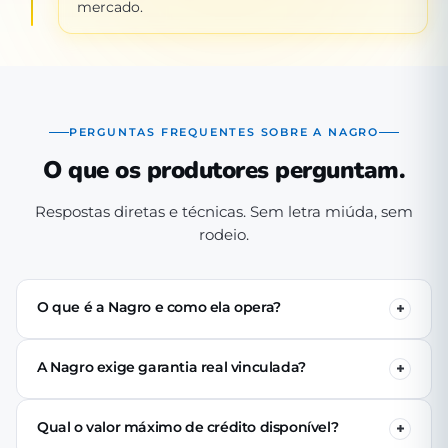
mercado.
PERGUNTAS FREQUENTES SOBRE A NAGRO
O que os produtores perguntam.
Respostas diretas e técnicas. Sem letra miúda, sem
rodeio.
O que é a Nagro e como ela opera?
A Nagro é uma Sociedade de Crédito Direto (SCD)
autorizada pelo Banco Central, especializada em crédito
A Nagro exige garantia real vinculada?
para o agronegócio. Operamos 100% digital: o produtor
Não. Nenhuma linha de crédito da Nagro exige penhor
se cadastra pelo app, passa pela análise técnica de perfil
de terra, rebanho ou maquinário. A análise é baseada no
produtivo e (se aprovado) recebe o crédito via PIX em até
Qual o valor máximo de crédito disponível?
perfil produtivo do tomador — histórico, capacidade de
24 horas úteis.