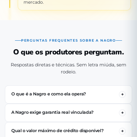
mercado.
PERGUNTAS FREQUENTES SOBRE A NAGRO
O que os produtores perguntam.
Respostas diretas e técnicas. Sem letra miúda, sem
rodeio.
O que é a Nagro e como ela opera?
A Nagro é uma Sociedade de Crédito Direto (SCD)
autorizada pelo Banco Central, especializada em crédito
A Nagro exige garantia real vinculada?
para o agronegócio. Operamos 100% digital: o produtor
Não. Nenhuma linha de crédito da Nagro exige penhor
se cadastra pelo app, passa pela análise técnica de perfil
de terra, rebanho ou maquinário. A análise é baseada no
produtivo e (se aprovado) recebe o crédito via PIX em até
Qual o valor máximo de crédito disponível?
perfil produtivo do tomador — histórico, capacidade de
24 horas úteis.