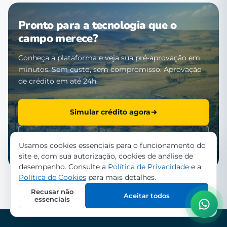
Pronto para a tecnologia que o
campo merece?
Conheça a plataforma e veja sua pré-aprovação em
minutos. Sem custo, sem compromisso. Aprovação
de crédito em até 24h.
Simular crédito agora
Falar com a equipe
Usamos cookies essenciais para o funcionamento do
site e, com sua autorização, cookies de análise de
desempenho. Consulte a
Política de Privacidade
e a
Política de Cookies
para mais detalhes.
Recusar não
Aceitar todos
essenciais