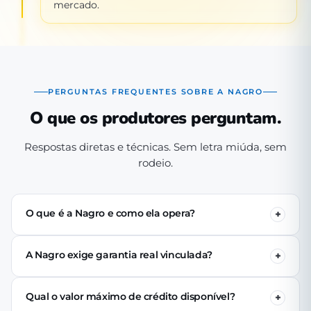
mercado.
PERGUNTAS FREQUENTES SOBRE A NAGRO
O que os produtores perguntam.
Respostas diretas e técnicas. Sem letra miúda, sem
rodeio.
O que é a Nagro e como ela opera?
A Nagro é uma Sociedade de Crédito Direto (SCD)
autorizada pelo Banco Central, especializada em crédito
A Nagro exige garantia real vinculada?
para o agronegócio. Operamos 100% digital: o produtor
Não. Nenhuma linha de crédito da Nagro exige penhor
se cadastra pelo app, passa pela análise técnica de perfil
de terra, rebanho ou maquinário. A análise é baseada no
produtivo e (se aprovado) recebe o crédito via PIX em até
Qual o valor máximo de crédito disponível?
perfil produtivo do tomador — histórico, capacidade de
24 horas úteis.