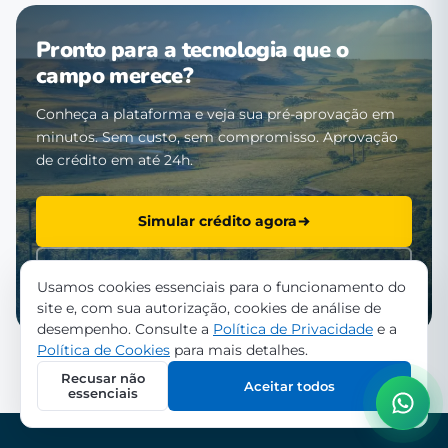
Pronto para a tecnologia que o
campo merece?
Conheça a plataforma e veja sua pré-aprovação em
minutos. Sem custo, sem compromisso. Aprovação
de crédito em até 24h.
Simular crédito agora
Falar com a equipe
Usamos cookies essenciais para o funcionamento do
site e, com sua autorização, cookies de análise de
desempenho. Consulte a
Política de Privacidade
e a
Política de Cookies
para mais detalhes.
Recusar não
Aceitar todos
essenciais