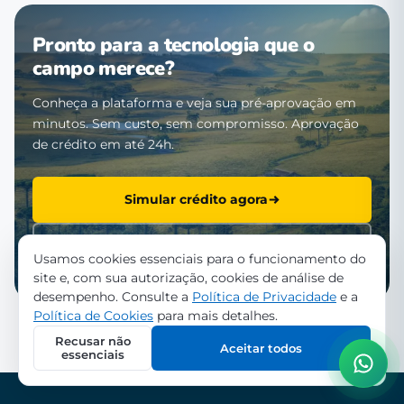
Pronto para a tecnologia que o
campo merece?
Conheça a plataforma e veja sua pré-aprovação em
minutos. Sem custo, sem compromisso. Aprovação
de crédito em até 24h.
Simular crédito agora
Falar com a equipe
Usamos cookies essenciais para o funcionamento do
site e, com sua autorização, cookies de análise de
desempenho. Consulte a
Política de Privacidade
e a
Política de Cookies
para mais detalhes.
Recusar não
Aceitar todos
essenciais