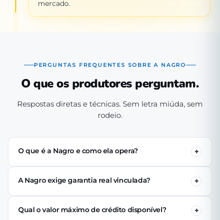
mercado.
PERGUNTAS FREQUENTES SOBRE A NAGRO
O que os produtores perguntam.
Respostas diretas e técnicas. Sem letra miúda, sem
rodeio.
O que é a Nagro e como ela opera?
A Nagro é uma Sociedade de Crédito Direto (SCD)
autorizada pelo Banco Central, especializada em crédito
A Nagro exige garantia real vinculada?
para o agronegócio. Operamos 100% digital: o produtor
Não. Nenhuma linha de crédito da Nagro exige penhor
se cadastra pelo app, passa pela análise técnica de perfil
de terra, rebanho ou maquinário. A análise é baseada no
produtivo e (se aprovado) recebe o crédito via PIX em até
Qual o valor máximo de crédito disponível?
perfil produtivo do tomador — histórico, capacidade de
24 horas úteis.