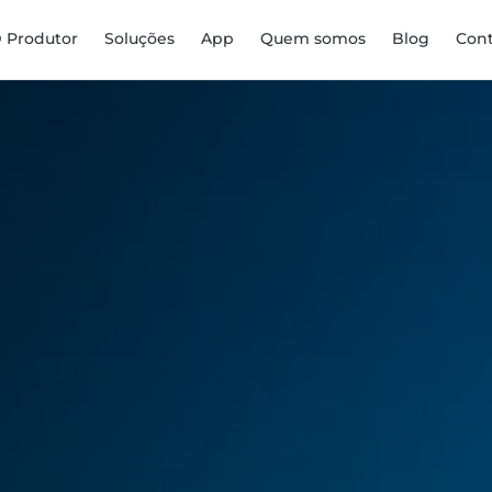
D Produtor
Soluções
App
Quem somos
Blog
Con