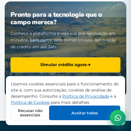
Pronto para a tecnologia que o
campo merece?
Conheça a plataforma e veja sua pré-aprovação em
minutos. Sem custo, sem compromisso. Aprovação
de crédito em até 24h.
Simular crédito agora
Falar com a equipe
Usamos cookies essenciais para o funcionamento do
site e, com sua autorização, cookies de análise de
desempenho. Consulte a
Política de Privacidade
e a
Política de Cookies
para mais detalhes.
Recusar não
Aceitar todos
essenciais