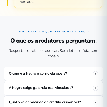
mercado.
PERGUNTAS FREQUENTES SOBRE A NAGRO
O que os produtores perguntam.
Respostas diretas e técnicas. Sem letra miúda, sem
rodeio.
O que é a Nagro e como ela opera?
A Nagro é uma Sociedade de Crédito Direto (SCD)
autorizada pelo Banco Central, especializada em crédito
A Nagro exige garantia real vinculada?
para o agronegócio. Operamos 100% digital: o produtor
Não. Nenhuma linha de crédito da Nagro exige penhor
se cadastra pelo app, passa pela análise técnica de perfil
de terra, rebanho ou maquinário. A análise é baseada no
produtivo e (se aprovado) recebe o crédito via PIX em até
Qual o valor máximo de crédito disponível?
perfil produtivo do tomador — histórico, capacidade de
24 horas úteis.