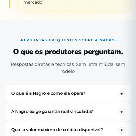
mercado.
PERGUNTAS FREQUENTES SOBRE A NAGRO
O que os produtores perguntam.
Respostas diretas e técnicas. Sem letra miúda, sem
rodeio.
O que é a Nagro e como ela opera?
A Nagro é uma Sociedade de Crédito Direto (SCD)
autorizada pelo Banco Central, especializada em crédito
A Nagro exige garantia real vinculada?
para o agronegócio. Operamos 100% digital: o produtor
Não. Nenhuma linha de crédito da Nagro exige penhor
se cadastra pelo app, passa pela análise técnica de perfil
de terra, rebanho ou maquinário. A análise é baseada no
produtivo e (se aprovado) recebe o crédito via PIX em até
Qual o valor máximo de crédito disponível?
perfil produtivo do tomador — histórico, capacidade de
24 horas úteis.