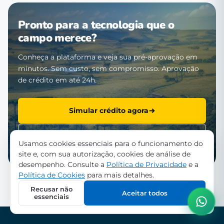
Pronto para a tecnologia que o
campo merece?
Conheça a plataforma e veja sua pré-aprovação em
minutos. Sem custo, sem compromisso. Aprovação
de crédito em até 24h.
Simular crédito agora
Falar com a equipe
Usamos cookies essenciais para o funcionamento do
site e, com sua autorização, cookies de análise de
desempenho. Consulte a
Política de Privacidade
e a
Política de Cookies
para mais detalhes.
Recusar não
Aceitar todos
essenciais