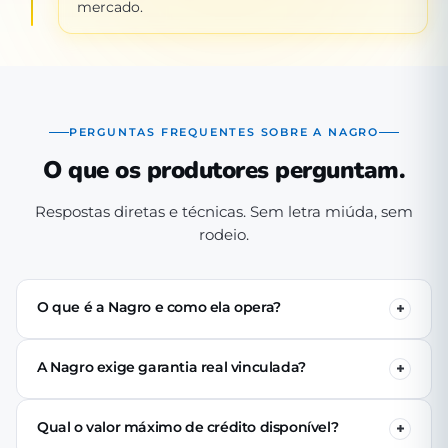
mercado.
PERGUNTAS FREQUENTES SOBRE A NAGRO
O que os produtores perguntam.
Respostas diretas e técnicas. Sem letra miúda, sem
rodeio.
O que é a Nagro e como ela opera?
A Nagro é uma Sociedade de Crédito Direto (SCD)
autorizada pelo Banco Central, especializada em crédito
A Nagro exige garantia real vinculada?
para o agronegócio. Operamos 100% digital: o produtor
Não. Nenhuma linha de crédito da Nagro exige penhor
se cadastra pelo app, passa pela análise técnica de perfil
de terra, rebanho ou maquinário. A análise é baseada no
produtivo e (se aprovado) recebe o crédito via PIX em até
Qual o valor máximo de crédito disponível?
perfil produtivo do tomador — histórico, capacidade de
24 horas úteis.