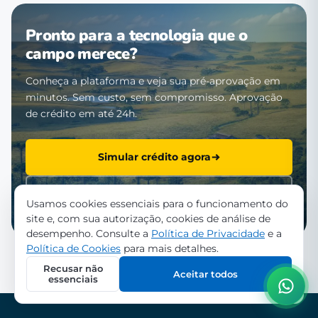
Pronto para a tecnologia que o
campo merece?
Conheça a plataforma e veja sua pré-aprovação em
minutos. Sem custo, sem compromisso. Aprovação
de crédito em até 24h.
Simular crédito agora
Falar com a equipe
Usamos cookies essenciais para o funcionamento do
site e, com sua autorização, cookies de análise de
desempenho. Consulte a
Política de Privacidade
e a
Política de Cookies
para mais detalhes.
Recusar não
Aceitar todos
essenciais