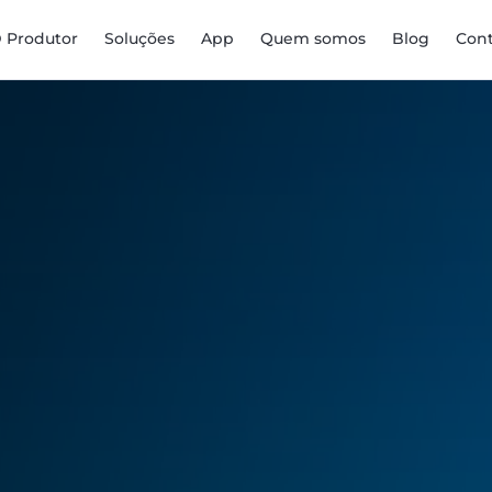
D Produtor
Soluções
App
Quem somos
Blog
Con