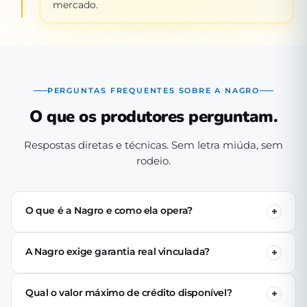
mercado.
PERGUNTAS FREQUENTES SOBRE A NAGRO
O que os produtores perguntam.
Respostas diretas e técnicas. Sem letra miúda, sem
rodeio.
O que é a Nagro e como ela opera?
A Nagro é uma Sociedade de Crédito Direto (SCD)
autorizada pelo Banco Central, especializada em crédito
A Nagro exige garantia real vinculada?
para o agronegócio. Operamos 100% digital: o produtor
Não. Nenhuma linha de crédito da Nagro exige penhor
se cadastra pelo app, passa pela análise técnica de perfil
de terra, rebanho ou maquinário. A análise é baseada no
produtivo e (se aprovado) recebe o crédito via PIX em até
Qual o valor máximo de crédito disponível?
perfil produtivo do tomador — histórico, capacidade de
24 horas úteis.