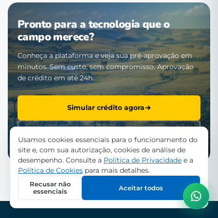
Pronto para a tecnologia que o
campo merece?
Conheça a plataforma e veja sua pré-aprovação em
minutos. Sem custo, sem compromisso. Aprovação
de crédito em até 24h.
Simular crédito agora
Falar com a equipe
Usamos cookies essenciais para o funcionamento do
site e, com sua autorização, cookies de análise de
desempenho. Consulte a
Política de Privacidade
e a
Política de Cookies
para mais detalhes.
Recusar não
Aceitar todos
essenciais