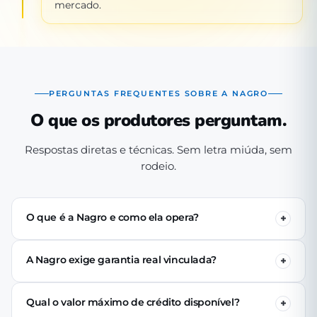
mercado.
PERGUNTAS FREQUENTES SOBRE A NAGRO
O que os produtores perguntam.
Respostas diretas e técnicas. Sem letra miúda, sem
rodeio.
O que é a Nagro e como ela opera?
A Nagro é uma Sociedade de Crédito Direto (SCD)
autorizada pelo Banco Central, especializada em crédito
A Nagro exige garantia real vinculada?
para o agronegócio. Operamos 100% digital: o produtor
Não. Nenhuma linha de crédito da Nagro exige penhor
se cadastra pelo app, passa pela análise técnica de perfil
de terra, rebanho ou maquinário. A análise é baseada no
produtivo e (se aprovado) recebe o crédito via PIX em até
Qual o valor máximo de crédito disponível?
perfil produtivo do tomador — histórico, capacidade de
24 horas úteis.