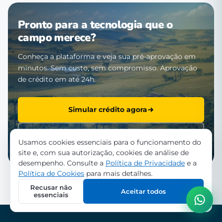
Pronto para a tecnologia que o
campo merece?
Conheça a plataforma e veja sua pré-aprovação em
minutos. Sem custo, sem compromisso. Aprovação
de crédito em até 24h.
Simular crédito agora
Falar com a equipe
Usamos cookies essenciais para o funcionamento do
site e, com sua autorização, cookies de análise de
desempenho. Consulte a
Política de Privacidade
e a
Política de Cookies
para mais detalhes.
Recusar não
Aceitar todos
essenciais