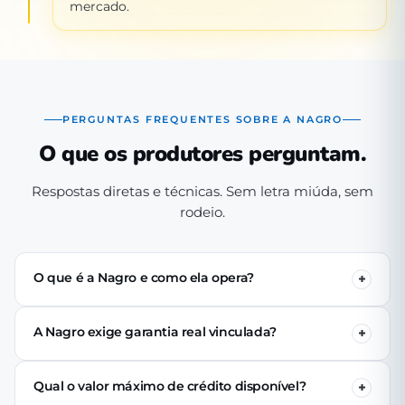
mercado.
PERGUNTAS FREQUENTES SOBRE A NAGRO
O que os produtores perguntam.
Respostas diretas e técnicas. Sem letra miúda, sem
rodeio.
O que é a Nagro e como ela opera?
A Nagro é uma Sociedade de Crédito Direto (SCD)
autorizada pelo Banco Central, especializada em crédito
A Nagro exige garantia real vinculada?
para o agronegócio. Operamos 100% digital: o produtor
Não. Nenhuma linha de crédito da Nagro exige penhor
se cadastra pelo app, passa pela análise técnica de perfil
de terra, rebanho ou maquinário. A análise é baseada no
produtivo e (se aprovado) recebe o crédito via PIX em até
Qual o valor máximo de crédito disponível?
perfil produtivo do tomador — histórico, capacidade de
24 horas úteis.