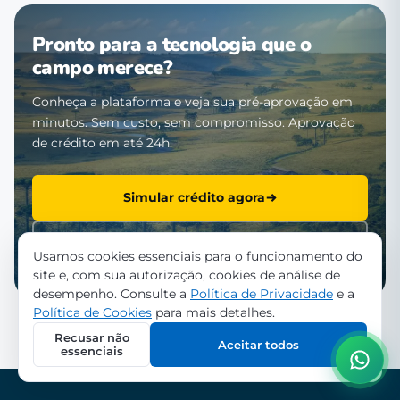
Pronto para a tecnologia que o
campo merece?
Conheça a plataforma e veja sua pré-aprovação em
minutos. Sem custo, sem compromisso. Aprovação
de crédito em até 24h.
Simular crédito agora
Falar com a equipe
Usamos cookies essenciais para o funcionamento do
site e, com sua autorização, cookies de análise de
desempenho. Consulte a
Política de Privacidade
e a
Política de Cookies
para mais detalhes.
Recusar não
Aceitar todos
essenciais