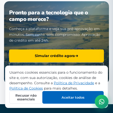
Pronto para a tecnologia que o
campo merece?
Conheça a plataforma e veja sua pré-aprovação em
minutos. Sem custo, sem compromisso. Aprovação
de crédito em até 24h.
Simular crédito agora
Falar com a equipe
Usamos cookies essenciais para o funcionamento do
site e, com sua autorização, cookies de análise de
desempenho. Consulte a
Política de Privacidade
e a
Política de Cookies
para mais detalhes.
Recusar não
Aceitar todos
essenciais