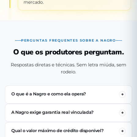
mercado.
PERGUNTAS FREQUENTES SOBRE A NAGRO
O que os produtores perguntam.
Respostas diretas e técnicas. Sem letra miúda, sem
rodeio.
O que é a Nagro e como ela opera?
A Nagro é uma Sociedade de Crédito Direto (SCD)
autorizada pelo Banco Central, especializada em crédito
A Nagro exige garantia real vinculada?
para o agronegócio. Operamos 100% digital: o produtor
Não. Nenhuma linha de crédito da Nagro exige penhor
se cadastra pelo app, passa pela análise técnica de perfil
de terra, rebanho ou maquinário. A análise é baseada no
produtivo e (se aprovado) recebe o crédito via PIX em até
Qual o valor máximo de crédito disponível?
perfil produtivo do tomador — histórico, capacidade de
24 horas úteis.