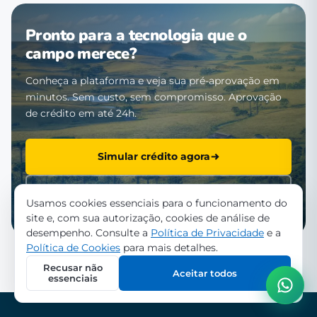
Pronto para a tecnologia que o
campo merece?
Conheça a plataforma e veja sua pré-aprovação em
minutos. Sem custo, sem compromisso. Aprovação
de crédito em até 24h.
Simular crédito agora
Falar com a equipe
Usamos cookies essenciais para o funcionamento do
site e, com sua autorização, cookies de análise de
desempenho. Consulte a
Política de Privacidade
e a
Política de Cookies
para mais detalhes.
Recusar não
Aceitar todos
essenciais