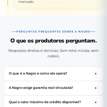
mercado.
PERGUNTAS FREQUENTES SOBRE A NAGRO
O que os produtores perguntam.
Respostas diretas e técnicas. Sem letra miúda, sem
rodeio.
O que é a Nagro e como ela opera?
A Nagro é uma Sociedade de Crédito Direto (SCD)
autorizada pelo Banco Central, especializada em crédito
A Nagro exige garantia real vinculada?
para o agronegócio. Operamos 100% digital: o produtor
Não. Nenhuma linha de crédito da Nagro exige penhor
se cadastra pelo app, passa pela análise técnica de perfil
de terra, rebanho ou maquinário. A análise é baseada no
produtivo e (se aprovado) recebe o crédito via PIX em até
Qual o valor máximo de crédito disponível?
perfil produtivo do tomador — histórico, capacidade de
24 horas úteis.