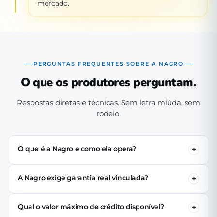
mercado.
PERGUNTAS FREQUENTES SOBRE A NAGRO
O que os produtores perguntam.
Respostas diretas e técnicas. Sem letra miúda, sem
rodeio.
O que é a Nagro e como ela opera?
A Nagro é uma Sociedade de Crédito Direto (SCD)
autorizada pelo Banco Central, especializada em crédito
A Nagro exige garantia real vinculada?
para o agronegócio. Operamos 100% digital: o produtor
Não. Nenhuma linha de crédito da Nagro exige penhor
se cadastra pelo app, passa pela análise técnica de perfil
de terra, rebanho ou maquinário. A análise é baseada no
produtivo e (se aprovado) recebe o crédito via PIX em até
Qual o valor máximo de crédito disponível?
perfil produtivo do tomador — histórico, capacidade de
24 horas úteis.