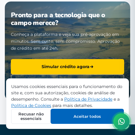
Pronto para a tecnologia que o
campo merece?
Conheça a plataforma e veja sua pré-aprovação em
minutos. Sem custo, sem compromisso. Aprovação
de crédito em até 24h.
Simular crédito agora
Falar com a equipe
Usamos cookies essenciais para o funcionamento do
site e, com sua autorização, cookies de análise de
desempenho. Consulte a
Política de Privacidade
e a
Política de Cookies
para mais detalhes.
Recusar não
Aceitar todos
essenciais