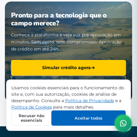
Pronto para a tecnologia que o
campo merece?
Conheça a plataforma e veja sua pré-aprovação em
minutos. Sem custo, sem compromisso. Aprovação
de crédito em até 24h.
Simular crédito agora
Falar com a equipe
Usamos cookies essenciais para o funcionamento do
site e, com sua autorização, cookies de análise de
desempenho. Consulte a
Política de Privacidade
e a
Política de Cookies
para mais detalhes.
Recusar não
Aceitar todos
essenciais