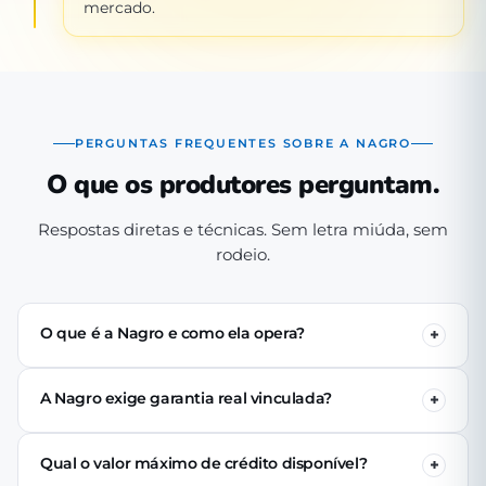
mercado.
PERGUNTAS FREQUENTES SOBRE A NAGRO
O que os produtores perguntam.
Respostas diretas e técnicas. Sem letra miúda, sem
rodeio.
O que é a Nagro e como ela opera?
A Nagro é uma Sociedade de Crédito Direto (SCD)
autorizada pelo Banco Central, especializada em crédito
A Nagro exige garantia real vinculada?
para o agronegócio. Operamos 100% digital: o produtor
Não. Nenhuma linha de crédito da Nagro exige penhor
se cadastra pelo app, passa pela análise técnica de perfil
de terra, rebanho ou maquinário. A análise é baseada no
produtivo e (se aprovado) recebe o crédito via PIX em até
Qual o valor máximo de crédito disponível?
perfil produtivo do tomador — histórico, capacidade de
24 horas úteis.