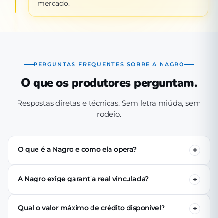
mercado.
PERGUNTAS FREQUENTES SOBRE A NAGRO
O que os produtores perguntam.
Respostas diretas e técnicas. Sem letra miúda, sem
rodeio.
O que é a Nagro e como ela opera?
A Nagro é uma Sociedade de Crédito Direto (SCD)
autorizada pelo Banco Central, especializada em crédito
A Nagro exige garantia real vinculada?
para o agronegócio. Operamos 100% digital: o produtor
Não. Nenhuma linha de crédito da Nagro exige penhor
se cadastra pelo app, passa pela análise técnica de perfil
de terra, rebanho ou maquinário. A análise é baseada no
produtivo e (se aprovado) recebe o crédito via PIX em até
Qual o valor máximo de crédito disponível?
perfil produtivo do tomador — histórico, capacidade de
24 horas úteis.