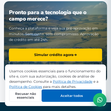
Pronto para a tecnologia que o
campo merece?
Conheça a plataforma e veja sua pré-aprovação em
minutos. Sem custo, sem compromisso. Aprovação
de crédito em até 24h.
Simular crédito agora
Falar com a equipe
Usamos cookies essenciais para o funcionamento do
site e, com sua autorização, cookies de análise de
desempenho. Consulte a
Política de Privacidade
e a
Política de Cookies
para mais detalhes.
Recusar não
Aceitar todos
essenciais