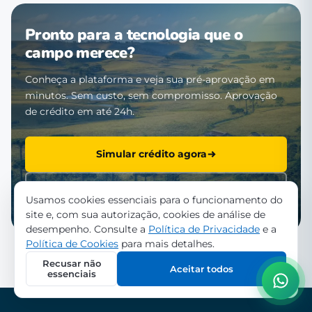
Pronto para a tecnologia que o
campo merece?
Conheça a plataforma e veja sua pré-aprovação em
minutos. Sem custo, sem compromisso. Aprovação
de crédito em até 24h.
Simular crédito agora
Falar com a equipe
Usamos cookies essenciais para o funcionamento do
site e, com sua autorização, cookies de análise de
desempenho. Consulte a
Política de Privacidade
e a
Política de Cookies
para mais detalhes.
Recusar não
Aceitar todos
essenciais