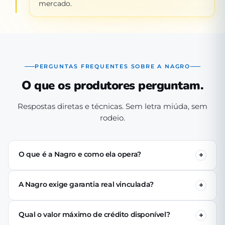
mercado.
PERGUNTAS FREQUENTES SOBRE A NAGRO
O que os produtores perguntam.
Respostas diretas e técnicas. Sem letra miúda, sem
rodeio.
O que é a Nagro e como ela opera?
A Nagro é uma Sociedade de Crédito Direto (SCD)
autorizada pelo Banco Central, especializada em crédito
A Nagro exige garantia real vinculada?
para o agronegócio. Operamos 100% digital: o produtor
Não. Nenhuma linha de crédito da Nagro exige penhor
se cadastra pelo app, passa pela análise técnica de perfil
de terra, rebanho ou maquinário. A análise é baseada no
produtivo e (se aprovado) recebe o crédito via PIX em até
Qual o valor máximo de crédito disponível?
perfil produtivo do tomador — histórico, capacidade de
24 horas úteis.